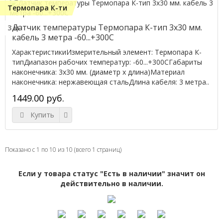
Термопара К-ти
Датчик температуры Термопара К-тип 3x30 мм.
3 м.
кабель 3 метра -60...+300C
ХарактеристикиИзмерительный элемент: Термопара К-
типДиапазон рабочих температур: -60...+300CГабариты
наконечника: 3x30 мм. (диаметр х длина)Материал
наконечника: нержавеющая стальДлина кабеля: 3 метра..
1449.00 руб.
Купить
Показано с 1 по 10 из 10 (всего 1 страниц)
Если у товара статус "Есть в наличии" значит он
действительно в наличии.