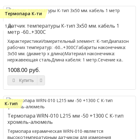
Термопара К-ти
Датчик температуры К-тип 3x50 мм. кабель 1
1 м.
метр -60...+300C
ХарактеристикиИзмерительный элемент: К-типДиапазон
рабочих температур: -60...+300CГабариты наконечника:
3x50 мм. (диаметр х длина)Материал наконечника:
нержавеющая стальДлина кабеля: 1 метр.Сечение ка..
1008.00 руб.
Купить
К-тип
Термопара WRN-010 L215 мм -50 +1300 С К-тип
хромель-алюмель
Термопара керамическая WRN-010-является
высокотемпературным датчиком для измерения