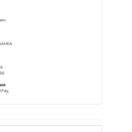
вич
БАНКА
6-
00
ция
rPay,