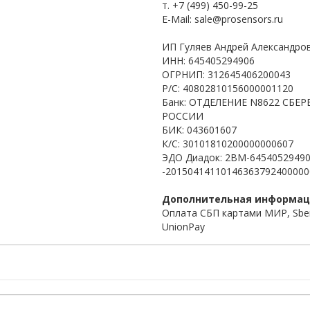
т. +7 (499) 450-99-25
E-Mail: sale@prosensors.ru
ИП Гуляев Андрей Александро
ИНН: 645405294906
ОГРНИП: 312645406200043
Р/С: 40802810156000001120
Банк: ОТДЕЛЕНИЕ N8622 СБЕР
РОССИИ
БИК: 043601607
К/С: 30101810200000000607
ЭДО Диадок: 2BM-64540529490
-20150414110146363792400000
Дополнительная информа
Оплата СБП картами МИР, Sbe
UnionPay