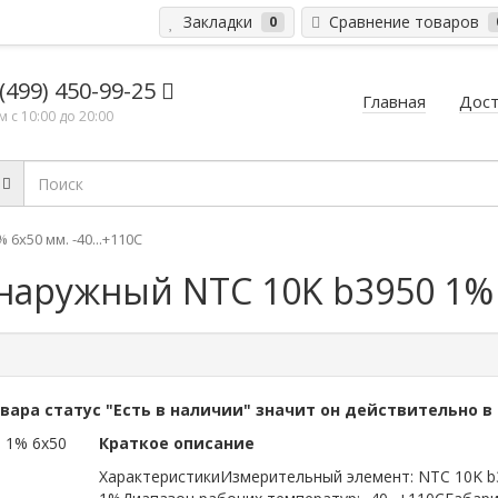
Закладки
Сравнение товаров
0
 (499) 450-99-25
Главная
Дост
 с 10:00 до 20:00
x50 мм. -40...+110C
аружный NTC 10K b3950 1% 6
овара статус "Есть в наличии" значит он действительно в
Краткое описание
ХарактеристикиИзмерительный элемент: NTC 10K b