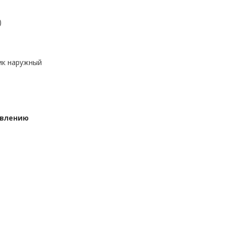
)
ик наружный
ивлению