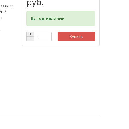
руб.
 BКласс
m /
ты
Есть в наличии
.
+
Купить
−