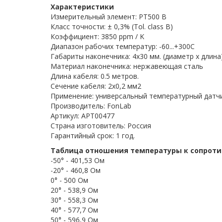
Характеристики
Измерительный элемент: PT500 B
Класс точности: ± 0,3% (Tol. class B)
Коэффициент: 3850 ppm / K
Диапазон рабочих температур: -60...+300C
Габариты наконечника: 4x30 мм. (диаметр х длина
Материал наконечника: нержавеющая сталь
Длина кабеля: 0.5 метров.
Сечение кабеля: 2x0,2 мм2
Применение: универсальный температурный датч
Производитель: FonLab
Артикул: APT00477
Страна изготовитель: Россия
Гарантийный срок: 1 год.
Таблица отношения температуры к сопрот
-50° - 401,53 Ом
-20° - 460,8 Ом
0° - 500 Ом
20° - 538,9 Ом
30° - 558,3 Ом
40° - 577,7 Ом
50° - 596,9 Ом