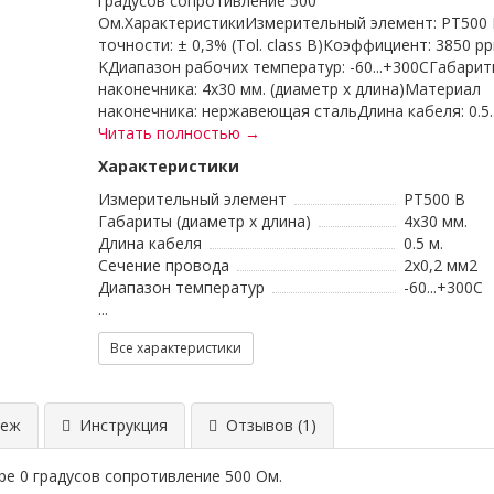
градусов сопротивление 500
Ом.ХарактеристикиИзмерительный элемент: PT500
точности: ± 0,3% (Tol. class B)Коэффициент: 3850 pp
KДиапазон рабочих температур: -60...+300CГабари
наконечника: 4x30 мм. (диаметр х длина)Материал
наконечника: нержавеющая стальДлина кабеля: 0.5..
Читать полностью →
Характеристики
Измерительный элемент
PT500 B
Габариты (диаметр х длина)
4x30 мм.
Длина кабеля
0.5 м.
Сечение провода
2x0,2 мм2
Диапазон температур
-60...+300C
...
Все характеристики
еж
Инструкция
Отзывов (1)
ре 0 градусов сопротивление 500 Ом.