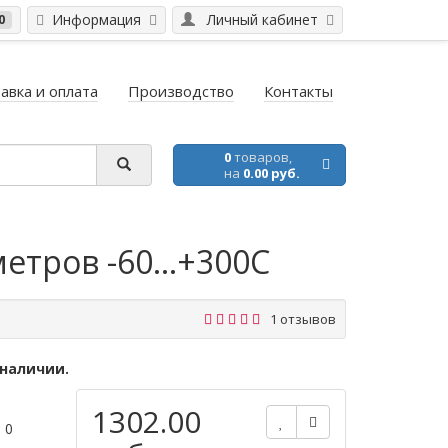
Информация
Личный кабинет
0
авка и оплата
Производство
Контакты
0
товаров,
на
0.00 руб.
етров -60...+300C
1 отзывов
 наличии.
1302.00
 0