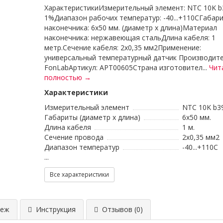
ХарактеристикиИзмерительный элемент: NTC 10K b
1%Диапазон рабочих температур: -40...+110CГабар
наконечника: 6x50 мм. (диаметр х длина)Материал
наконечника: нержавеющая стальДлина кабеля: 1
метр.Сечение кабеля: 2x0,35 мм2Применение:
универсальный температурный датчик Производите
FonLabАртикул: APT00605Страна изготовител...
Чит
полностью →
Характеристики
Измерительный элемент
NTC 10K b3
Габариты (диаметр х длина)
6x50 мм.
Длина кабеля
1 м.
Сечение провода
2x0,35 мм2
Диапазон температур
-40...+110C
...
Все характеристики
еж
Инструкция
Отзывов (0)