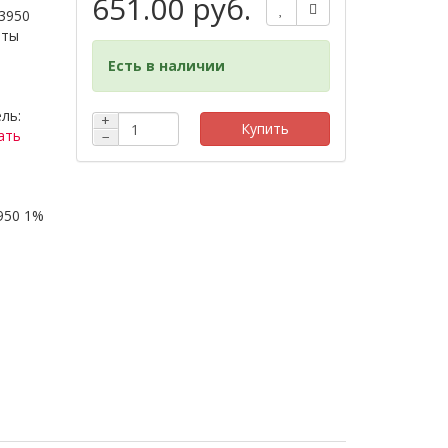
651.00 руб.
3950
иты
Есть в наличии
ль:
+
Купить
ать
−
950 1%