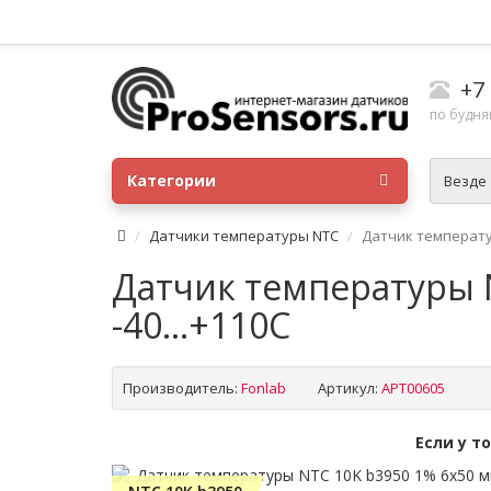
+7
по будням
Категории
Везде
Датчики температуры NTC
Датчик температур
Датчик температуры N
-40...+110C
Производитель:
Fonlab
Артикул:
APT00605
Если у т