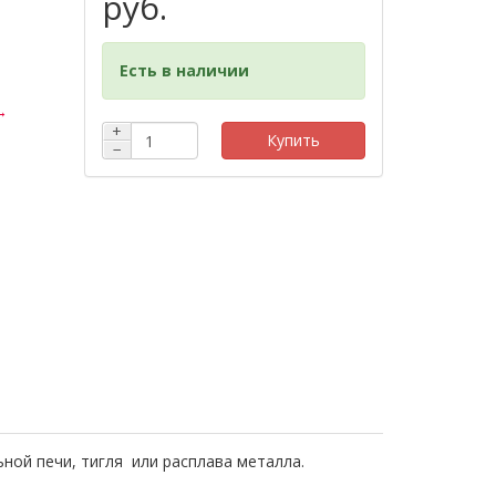
руб.
Есть в наличии
→
+
Купить
−
ой печи, тигля или расплава металла.