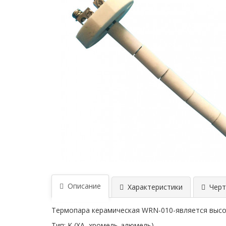
Описание
Характеристики
Черт
Термопара керамическая WRN-010-является высо
Тип: K (XA, хромель-алюмель)