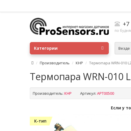
+7
по будням
Категории
Везде
Производитель
КНР
Термопара WRN-010 L2
Термопара WRN-010 L
Производитель:
КНР
Артикул:
APT00500
Если у т
К-тип