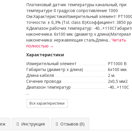
Платиновый датчик температуры канальный, при
температуре 0 градусов сопротивление 1000
Ом.ХарактеристикиИзмерительный элемент: PT100
точности: ± 0,3% (Tol. class B)Коэффициент: 3850 pp
KДиапазон рабочих температур: -40...+110CГабари
наконечника: 6x100 мм. (диаметр х длина)Материал
наконечника: нержавеющая стальДлина...
Читать
полностью →
Характеристики
Измерительный элемент
PT1000 B
Габариты (диаметр х длина)
6x100 мм.
Длина кабеля
2 м.
Сечение провода
2x0,5 мм2
Диапазон температур
-40...+110C
...
Все характеристики
еж
Инструкция
Отзывов (0)