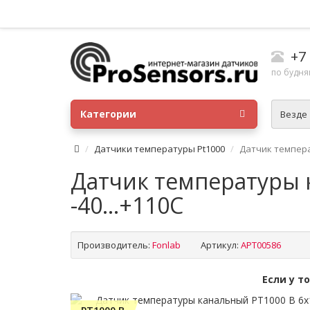
+7
по будням
Категории
Везде
Датчики температуры Pt1000
Датчик температ
Датчик температуры к
-40...+110C
Производитель:
Fonlab
Артикул:
APT00586
Если у т