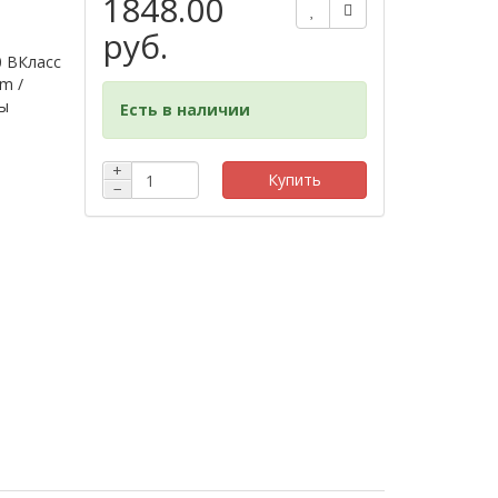
1848.00
руб.
0 BКласс
m /
ты
Есть в наличии
+
Купить
−