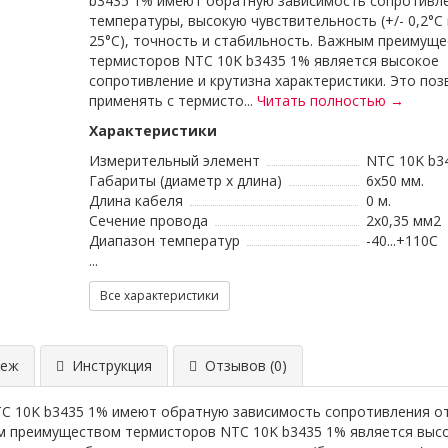
b3435 1% имеют обратную зависимость сопротивл
температуры, высокую чувствительность (+/- 0,2°С
25°С), точность и стабильность. Важным преимущ
термисторов NTC 10K b3435 1% является высокое
сопротивление и крутизна характеристики. Это по
применять с термисто...
Читать полностью →
Характеристики
Измерительный элемент
NTC 10K b3
Габариты (диаметр х длина)
6x50 мм.
Длина кабеля
0 м.
Сечение провода
2x0,35 мм2
Диапазон температур
-40...+110C
...
Все характеристики
еж
Инструкция
Отзывов (0)
C 10K b3435 1% имеют обратную зависимость сопротивления от 
ным преимуществом термисторов NTC 10K b3435 1% является высо