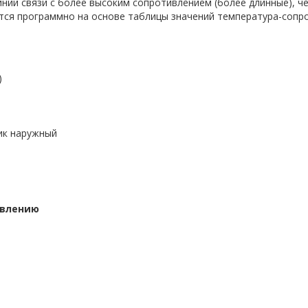
нии связи с более высоким сопротивлением (более длинные), ч
тся программно на основе таблицы значений температура-сопро
)
ик наружный
ивлению