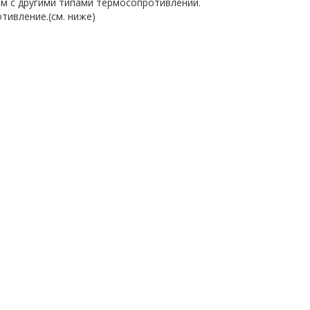
ем с другими типами термосопротивлений.
тивление.(см. ниже)