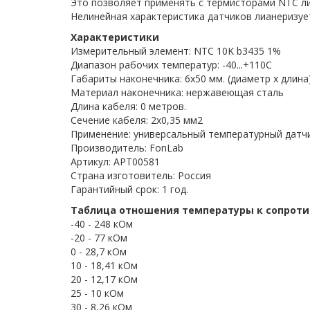
Это позволяет применять с термисторами NTC ли
Нелинейная характеристика датчиков лианеризуе
Характеристики
Измерительный элемент: NTC 10K b3435 1%
Диапазон рабочих температур: -40...+110C
Габариты наконечника: 6x50 мм. (диаметр х длина
Материал наконечника: нержавеющая сталь
Длина кабеля: 0 метров.
Сечение кабеля: 2x0,35 мм2
Применение: универсальный температурный датч
Производитель: FonLab
Артикул: APT00581
Страна изготовитель: Россия
Гарантийный срок: 1 год.
Таблица отношения температуры к сопрот
-40 - 248 кОм
-20 - 77 кОм
0 - 28,7 кОм
10 - 18,41 кОм
20 - 12,17 кОм
25 - 10 кОм
30 - 8,26 кОм