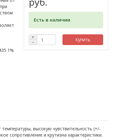
руб.
ения от
 при
еством
Есть в наличии
зволяет
+
Купить
−
435 1%
температуры, высокую чувствительность (+/-
кое сопротивление и крутизна характеристики.