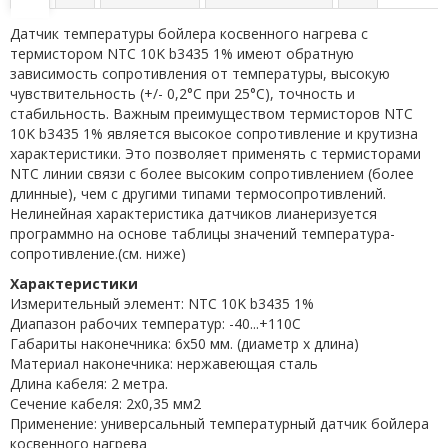
Датчик температуры бойлера косвенного нагрева с
термистором NTC 10K b3435 1% имеют обратную
зависимость сопротивления от температуры, высокую
чувствительность (+/- 0,2°С при 25°С), точность и
стабильность. Важным преимуществом термисторов NTC
10K b3435 1% является высокое сопротивление и крутизна
характеристики. Это позволяет применять с термисторами
NTC линии связи с более высоким сопротивлением (более
длинные), чем с другими типами термосопротивлений.
Нелинейная характеристика датчиков лианеризуется
программно на основе таблицы значений температура-
сопротивление.(см. ниже)
Характеристики
Измерительный элемент: NTC 10K b3435 1%
Диапазон рабочих температур: -40...+110C
Габариты наконечника: 6x50 мм. (диаметр х длина)
Материал наконечника: нержавеющая сталь
Длина кабеля: 2 метра.
Сечение кабеля: 2x0,35 мм2
Применение: универсальный температурный датчик бойлера
косвенного нагрева