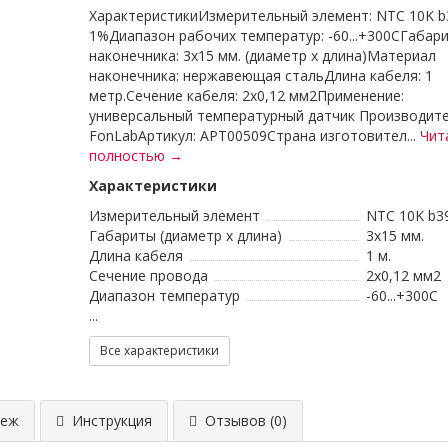
ХарактеристикиИзмерительный элемент: NTC 10K b
1%Диапазон рабочих температур: -60...+300CГабар
наконечника: 3x15 мм. (диаметр х длина)Материал
наконечника: нержавеющая стальДлина кабеля: 1
метр.Сечение кабеля: 2x0,12 мм2Применение:
универсальный температурный датчик Производите
FonLabАртикул: APT00509Страна изготовител...
Чит
полностью →
Характеристики
Измерительный элемент
NTC 10K b3
Габариты (диаметр х длина)
3x15 мм.
Длина кабеля
1 м.
Сечение провода
2x0,12 мм2
Диапазон температур
-60...+300C
...
Все характеристики
еж
Инструкция
Отзывов (0)