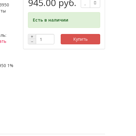
945.00 руб.
3950
иты
Есть в наличии
ль:
+
Купить
ать
−
950 1%