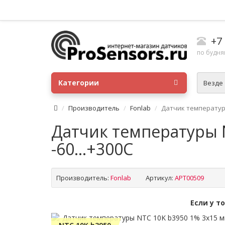
+7
по будням
Категории
Везде
Производитель
Fonlab
Датчик температуры 
Датчик температуры N
-60...+300C
Производитель:
Fonlab
Артикул:
APT00509
Если у т